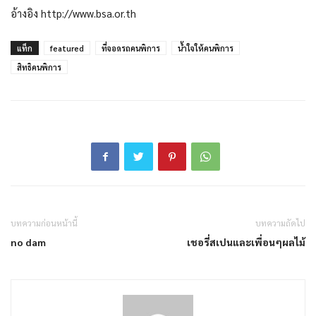
อ้างอิง http://www.bsa.or.th
แท็ก
featured
ที่จอดรถคนพิการ
น้ำใจให้คนพิการ
สิทธิคนพิการ
บทความก่อนหน้านี้
บทความถัดไป
no dam
เชอรี่สเปนและเพื่อนๆผลไม้