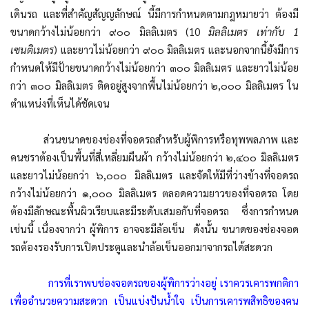
เดินรถ และที่สำคัญสัญญลักษณ์ นี้มีการกำหนดตามกฎหมายว่า ต้องมี
ขนาดกว้างไม่น้อยกว่า ๙๐๐ มิลลิเมตร (10
มิลลิเมตร เท่ากับ
1
เซนติเมตร
) และยาวไม่น้อยกว่า ๙๐๐ มิลลิเมตร และนอกจากนี้ยังมีการ
กำหนดให้มีป้ายขนาดกว้างไม่น้อยกว่า ๓๐๐ มิลลิเมตร และยาวไม่น้อย
กว่า ๓๐๐ มิลลิเมตร ติดอยู่สูงจากพื้นไม่น้อยกว่า ๒,๐๐๐ มิลลิเมตร ใน
ตำแหน่งที่เห็นได้ชัดเจน
ส่วนขนาดของช่องที่จอดรถสำหรับผู้พิการหรือทุพพลภาพ และ
คนชราต้องเป็นพื้นที่สี่เหลี่ยมผืนผ้า กว้างไม่น้อยกว่า ๒,๔๐๐ มิลลิเมตร
และยาวไม่น้อยกว่า ๖,๐๐๐ มิลลิเมตร และจัดให้มีที่ว่างข้างที่จอดรถ
กว้างไม่น้อยกว่า ๑,๐๐๐ มิลลิเมตร ตลอดความยาวของที่จอดรถ โดย
ต้องมีลักษณะพื้นผิวเรียบและมีระดับเสมอกับที่จอดรถ ซึ่งการกำหนด
เช่นนี้ เนื่องจากว่า ผู้พิการ อาจจะมีล้อเข็น ดังนั้น ขนาดของช่องจอด
รถต้องรองรับการเปิดประตูและนำล้อเข็นออกมาจากรถได้สะดวก
การที่เราพบช่องจอดรถของผู้พิการว่างอยู่ เราควรเคารพกติกา
เพื่ออำนวยความสะดวก เป็นแบ่งปันน้ำใจ เป็นการเคารพสิทธิของคน