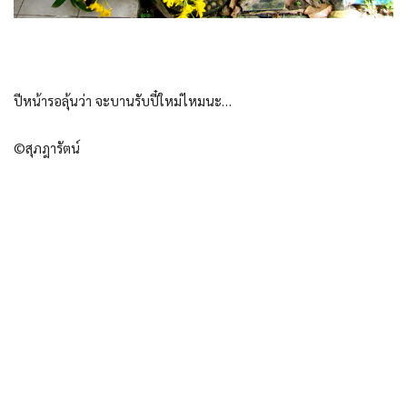
ปีหน้ารอลุ้นว่า จะบานรับปี๋ใหม่ไหมนะ…
©สุภฎารัตน์