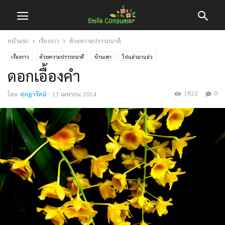
หน้าแรก
เรื่องราว
ด้วยความปรารถนาดี
เรื่องราว
ด้วยความปรารถนาดี
บ้านเฮา
ไปแอ่วมาแอ่ว
ดอกเอื้องคำ
1822
0
โดย
สุภฎารัตน์
-
17 เมษายน 2014