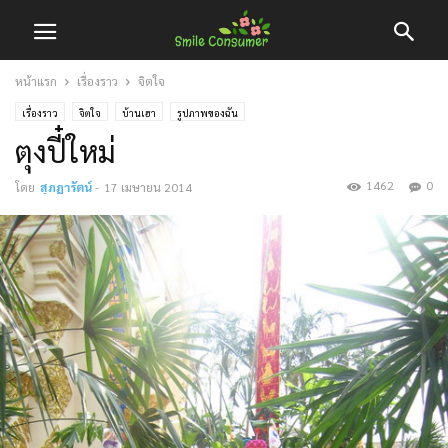
หน้าแรก
เรื่องราว
จิตใจ
เรื่องราว
จิตใจ
บ้านเฮา
รูปภาพของฉัน
ตุงปี๋ใหม่
1462
0
โดย
สุภฎารัตน์
-
17 เมษายน 2014