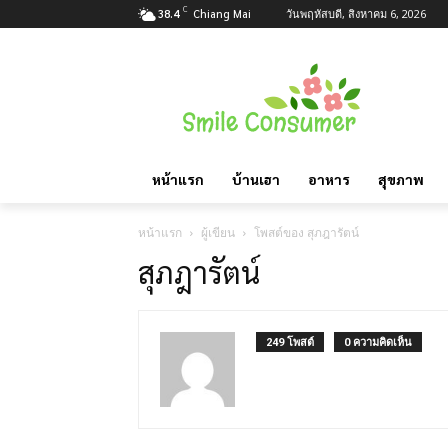
C
38.4
Chiang Mai
วันพฤหัสบดี, สิงหาคม 6, 2026
หน้าแรก
บ้านเฮา
อาหาร
สุขภาพ
หน้าแรก
ผู้เขียน
โพสต์ของ สุภฎารัตน์
สุภฎารัตน์
249 โพสต์
0 ความคิดเห็น