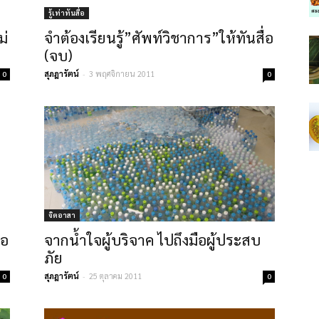
รู้เท่าทันสื่อ
ม่
จำต้องเรียนรู้”ศัพท์วิชาการ”ให้ทันสื่อ
(จบ)
สุภฎารัตน์
-
3 พฤศจิกายน 2011
0
0
จิตอาสา
่อ
จากน้ำใจผู้บริจาค ไปถึงมือผู้ประสบ
ภัย
สุภฎารัตน์
-
25 ตุลาคม 2011
0
0