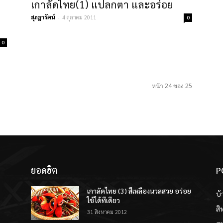
เกาลัดไทย(1) แปลกตา และอร่อย
สุภฎารัตน์
-
4 ตุลาคม 2011
0
0
หน้า 24 ของ 25
ยอดฮิต
P
เกาลัดไทย (3) สีเหลืองนวลสวย อร่อย
บ้
ใช้ได้ทีเดียว
สิ
31 สิงหาคม 2012