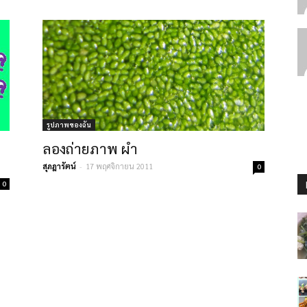
รูปภาพของฉัน
ลองถ่ายภาพ ผำ
สุภฎารัตน์
-
17 พฤศจิกายน 2011
0
0