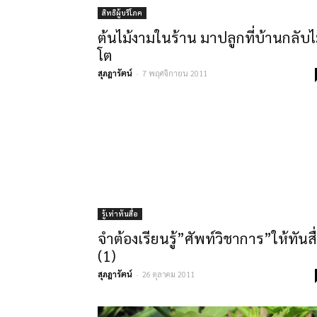
สิทธิผู้บริโภค
ต้นไม้งามในร้าน มาปลูกที่บ้านกลับไ
โต
สุภฎารัตน์
-
7 พฤศจิกายน 2011
รู้เท่าทันสื่อ
จำต้องเรียนรู้”ศัพท์วิชาการ”ให้ทันสื
(1)
สุภฎารัตน์
-
26 ตุลาคม 2011