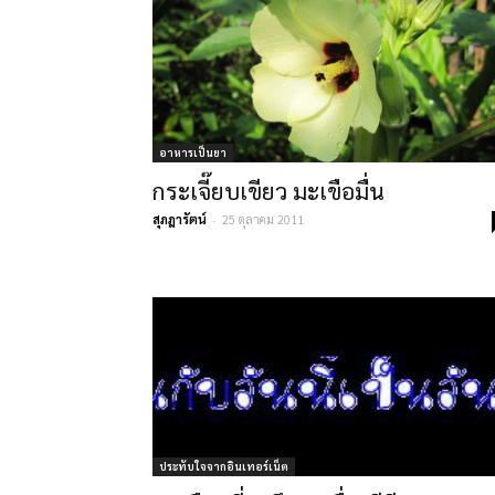
อาหารเป็นยา
กระเจี๊ยบเขียว มะเขือมื่น
สุภฎารัตน์
-
25 ตุลาคม 2011
ประทับใจจากอินเทอร์เน็ต